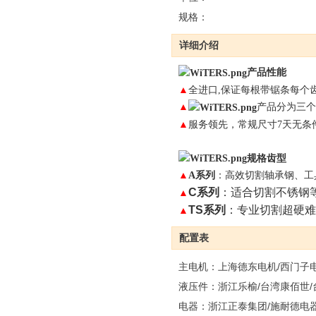
规格：
详细介绍
产品性能
▲
全进口,保证每根带锯条每个
▲
产品分为三个
▲
服务领先，常规尺寸
7
天无条
规格齿型
▲
A系列
：
高效切割轴承钢、工
C系列
：适合切割不锈钢
▲
TS系列
：专业切割超硬难
▲
配置表
主电机：上海德东电机/西门子
液压件：浙江乐榆/台湾康佰世
电器：浙江正泰集团/施耐德电