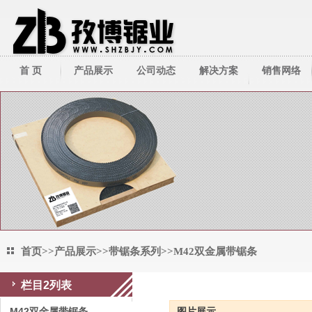
首 页
产品展示
公司动态
解决方案
销售网络
带锯床系列
公司新闻
技术资料
带锯条系列
行业新闻
圆锯机/切管机
其它周边产品
首页
>>
产品展示
>>
带锯条系列
>>
M42双金属带锯条
栏目2列表
M42双金属带锯条
M42双金属带锯条
图片展示