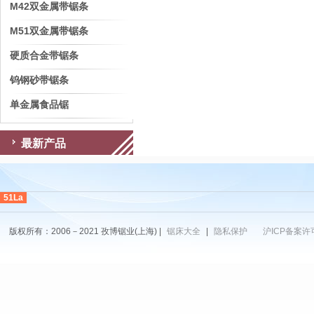
M42双金属带锯条
M51双金属带锯条
硬质合金带锯条
钨钢砂带锯条
单金属食品锯
最新产品
51La
版权所有：2006－2021 孜博锯业(上海) |
锯床大全
|
隐私保护
沪ICP备案许可