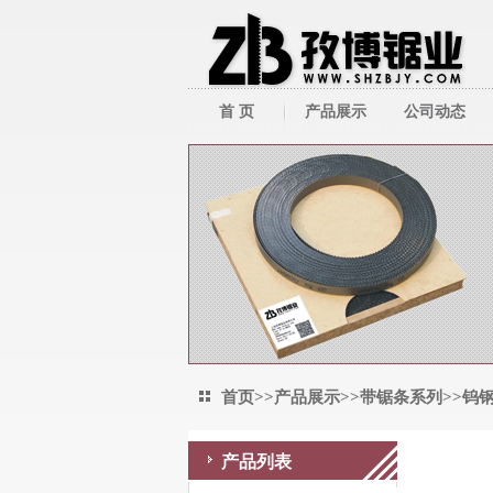
首 页
产品展示
公司动态
带锯床系列
公司新闻
带锯条系列
行业新闻
圆锯机/切管机
其它周边产品
首页
>>
产品展示
>>
带锯条系列
>>
钨
产品列表
钨钢砂带锯条