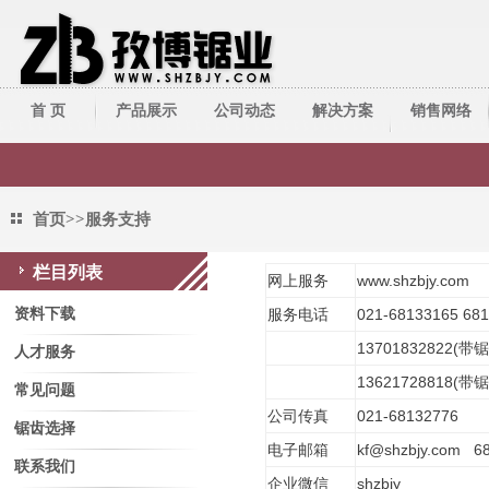
首 页
产品展示
公司动态
解决方案
销售网络
带锯床系列
公司新闻
技术资料
带锯条系列
行业新闻
首页
>>
服务支持
圆锯机/切管机
栏目列表
网上服务
www.shzbjy.com
其它周边产品
服务支持
资料下载
服务电话
021-68133165 68
13701832822(带
人才服务
13621728818(带
常见问题
公司传真
021-68132776
锯齿选择
电子邮箱
kf@shzbjy.com 6
联系我们
企业微信
shzbjy