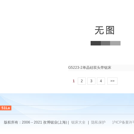
G5223-2单晶硅双头带锯床
1
2
3
4
>>
51La
版权所有：2006－2021 孜博锯业(上海) |
锯床大全
|
隐私保护
沪ICP备案许可