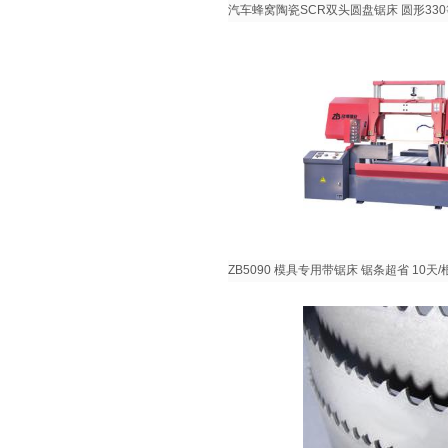
汽车蜂窝陶瓷SCR双头圆盘锯床 圆形330等Z
ZB5090 模具专用带锯床 锯条超省 10天/