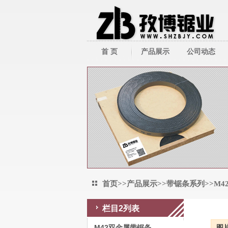
首 页
产品展示
公司动态
带锯床系列
公司新闻
带锯条系列
行业新闻
圆锯机/切管机
其它周边产品
首页
>>
产品展示
>>
带锯条系列
>>
M4
栏目2列表
M42双金属带锯条
M42双金属带锯条
图