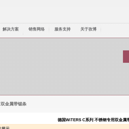
解决方案
销售网络
服务支持
关于孜博
技术资料
资料下载
人才服务
常见问题
锯齿选择
联系我们
2双金属带锯条
德国WiTERS C系列 不锈钢专用双金属
片展示