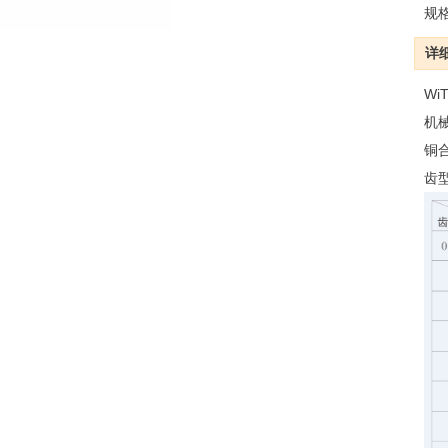
规
详
W
机
铜
齿