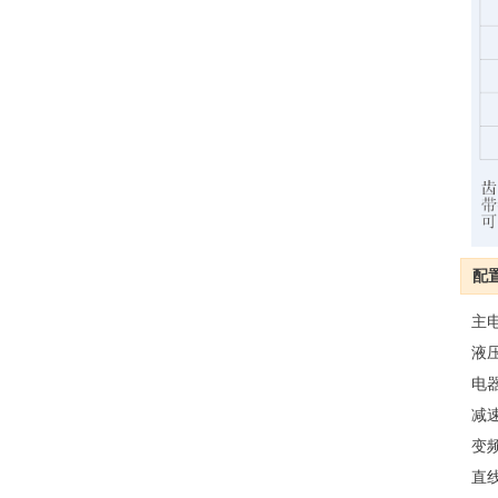
配
主
液
电
减
变
直