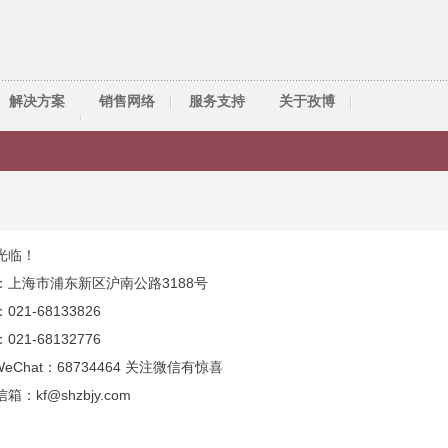
解决方案
销售网络
服务支持
关于孜博
技术资料
资料下载
人才服务
常见问题
光临！
锯齿选择
：上海市浦东新区沪南公路3188号
联系我们
021-68133826
021-68132776
WeChat：68734464 关注微信有惊喜
箱：kf@shzbjy.com