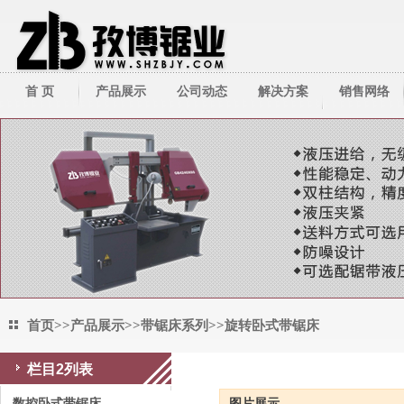
首 页
产品展示
公司动态
解决方案
销售网络
带锯床系列
公司新闻
技术资料
带锯条系列
行业新闻
圆锯机/切管机
其它周边产品
首页
>>
产品展示
>>
带锯床系列
>>
旋转卧式带锯床
栏目2列表
旋转卧式带锯床
数控卧式带锯床
图片展示