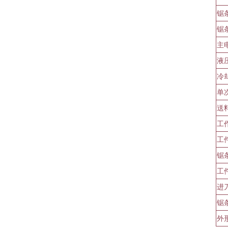
锯
锯
主
液
冷
单
送
工
工
锯
工
进
锯
外