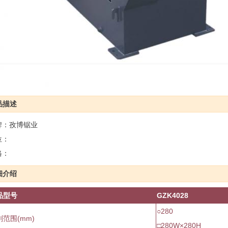
品描述
牌：孜博锯业
位：
格：
细介绍
品型号
GZK4028
○280
削范围
(mm)
□280W×280H