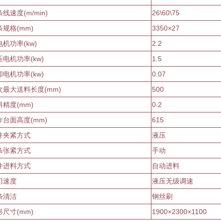
条线速度
(m/min)
26\60\75
条规格
(mm)
3350×27
电机功率
(kw)
2.2
压电机功率
(
kw
)
1.5
却电机功率
(
kw
)
0.07
次最大送料长度
(mm)
500
料精度
(mm)
0.2
作台面高度
(mm)
615
件夹紧方式
液压
条张紧方式
手动
件进料方式
自动进料
刀速度
液压无级调速
条清洁
钢丝刷
形尺寸
(mm)
1900×2300×1100