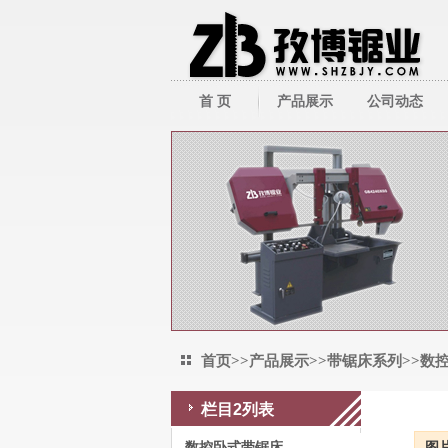
首 页
产品展示
公司动态
带锯床系列
公司新闻
带锯条系列
行业新闻
圆锯机/切管机
其它周边产品
首页
>>
产品展示
>>
带锯床系列
>>
数
栏目2列表
数控卧式带锯床
数控卧式带锯床
图