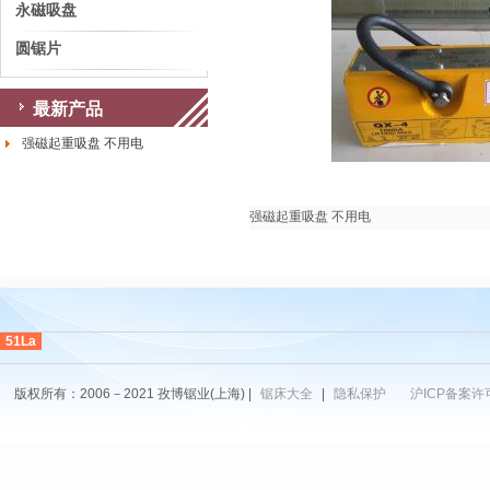
永磁吸盘
圆锯片
最新产品
强磁起重吸盘 不用电
强磁起重吸盘 不用电
51La
版权所有：2006－2021 孜博锯业(上海) |
锯床大全
|
隐私保护
沪ICP备案许可