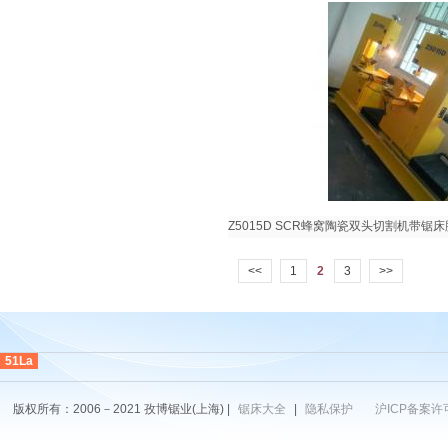
Z5015D SCR蜂窝陶瓷双头切割机带锯
<<
1
2
3
>>
51La
版权所有：2006－2021 孜博锯业(上海) |
锯床大全
|
隐私保护
沪ICP备案许可